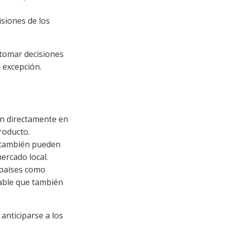
isiones de los
 tomar decisiones
a excepción.
an directamente en
roducto.
s también pueden
ercado local.
 países como
obable que también
nticiparse a los