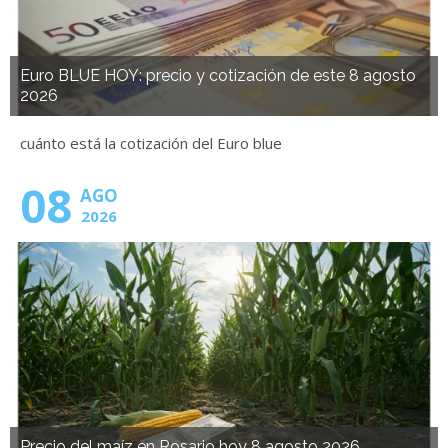
Euro BLUE HOY: precio y cotización de este 8 agosto
2026
cuánto está la cotización del Euro blue
08
AGO
2026
Precio del maíz en Rosario hoy 8 agosto 2026